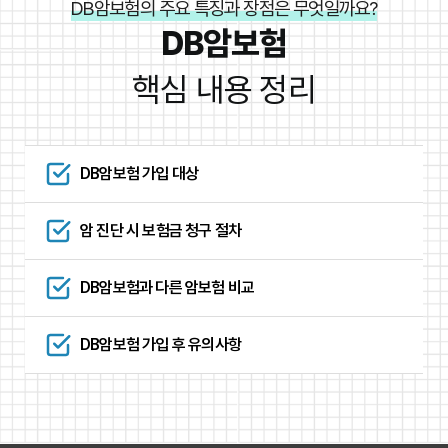
DB암보험의 주요 특징과 장점은 무엇일까요?
DB암보험
핵심 내용 정리
DB암보험 가입 대상
암 진단 시 보험금 청구 절차
DB암보험과 다른 암보험 비교
DB암보험 가입 후 유의사항