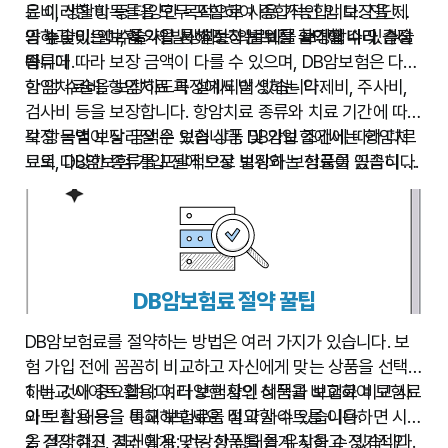
은 이러한 항목들을 모두 포함하여 종합적인 암 보장을 제
료비, 생활비 등 다양한 목적으로 사용 가능합니다. 진단금
공하고 있으며, 특약을 통해 보장 범위를 확대할 수 있습니
의 높낮이는 보험 가입 시 설정하는 보장 금액에 따라 결정
암 수술비:
암 수술 시 발생하는 의료비를 보장합니다. 수술
다.
됩니다.
종류에 따라 보장 금액이 다를 수 있으며, DB암보험은 다양
한 암 수술을 보장하도록 설계되어 있습니다.
항암치료비:
항암치료 과정에서 발생하는 약제비, 주사비,
검사비 등을 보장합니다. 항암치료 종류와 치료 기간에 따라
보장 금액이 달라질 수 있습니다. DB암보험에서는 항암치
각 항목별 보장 금액은 보험 상품 및 가입 조건에 따라 다르
료의 다양한 종류를 포괄적으로 보장하는 상품이 있습니다.
므로, DB암보험 가입 전에 보장 범위와 보험료를 꼼꼼히 비
교하고, 자신의 상황에 맞는 보험 상품을 선택하는 것이 중
요합니다.
DB암보험료 절약 꿀팁
DB암보험료를 절약하는 방법은 여러 가지가 있습니다. 보
험 가입 전에 꼼꼼히 비교하고 자신에게 맞는 상품을 선택
하는 것이 중요합니다. 다양한 할인 혜택과 보험료 비교 사
1. 비교 사이트 활용:
여러 보험사의 상품을 비교하여 보험료
이트 활용 등을 통해 보험료를 절약할 수 있습니다.
와 보장 내용을 비교해보세요. 비교 사이트를 이용하면 시간
을 절약하고, 자신에게 맞는 상품을 쉽게 찾을 수 있습니다.
2. 건강 검진 결과 활용:
건강한 상태를 유지하고 정기적인