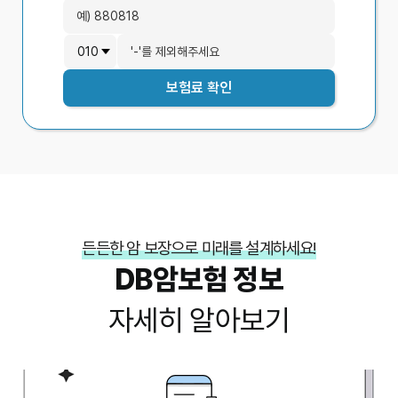
보험료 확인
든든한 암 보장으로 미래를 설계하세요!
DB암보험 정보
자세히 알아보기