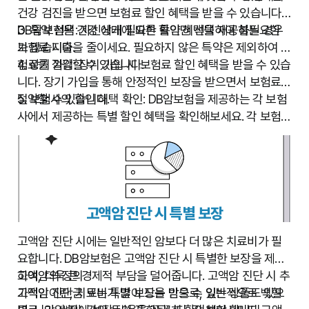
건강 검진을 받으면 보험료 할인 혜택을 받을 수 있습니다.
DB암보험은 건강 상태에 따른 할인 혜택을 제공하는 경우
3. 특약 선택:
자신에게 필요한 특약만 선택하여 불필요한
가 많습니다.
보험료 지출을 줄이세요. 필요하지 않은 특약은 제외하여 보
험료를 절감할 수 있습니다.
4. 장기 가입:
장기 가입 시 보험료 할인 혜택을 받을 수 있습
니다. 장기 가입을 통해 안정적인 보장을 받으면서 보험료도
절약할 수 있습니다.
5. 보험사의 할인 혜택 확인:
DB암보험을 제공하는 각 보험
사에서 제공하는 특별 할인 혜택을 확인해보세요. 각 보험사
는 다양한 프로모션과 할인 혜택을 제공합니다.
고액암 진단 시 특별 보장
고액암 진단 시에는 일반적인 암보다 더 많은 치료비가 필
요합니다. DB암보험은 고액암 진단 시 특별한 보장을 제공
하여, 더욱 큰 경제적 부담을 덜어줍니다. 고액암 진단 시 추
고액암의 정의
가적인 진단금 또는 특별 보장을 받을 수 있는 상품도 있으
고액암이란, 치료비가 많이 드는 암으로, 일반적으로 백혈